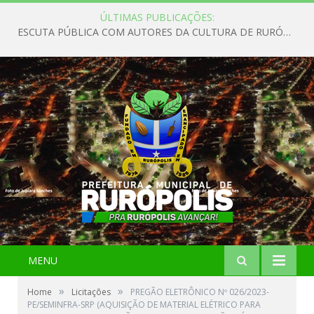
ÚLTIMAS PUBLICAÇÕES:
ESCUTA PÚBLICA COM AUTORES DA CULTURA DE RURÓPOLIS
MENU
»
»
Home
Licitações
PREGÃO ELETRÔNICO Nº 026/2023-
PE/SEMINFRA-SRP (AQUISIÇÃO DE MATERIAL ELÉTRICO PARA