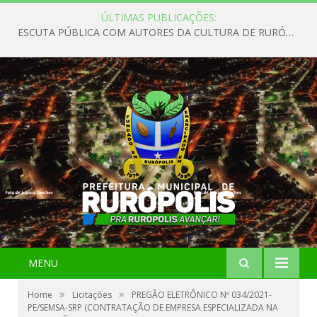
ÚLTIMAS PUBLICAÇÕES:
ESCUTA PÚBLICA COM AUTORES DA CULTURA DE RURÓPOLIS
MENU
»
»
Home
Licitações
PREGÃO ELETRÔNICO Nº 034/2021-
PE/SEMSA-SRP (CONTRATAÇÃO DE EMPRESA ESPECIALIZADA NA