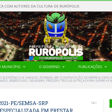
CA COM AUTORES DA CULTURA DE RURÓPOLIS
 MUNICÍPIO
O GOVERNO
PUBLICAÇÕES
O ELETRÔNICO Nº 040/2021-PE/SEMSA-SRP (CONTRATAÇÃO DE EMPRESA ESPECI
ADO, BEBEDOURO, GELADEIRA, FREEZER E TROCAS DE PEÇAS PARA SUPRIR AS 
2021-PE/SEMSA-SRP
0
ESPECIALIZADA EM PRESTAR