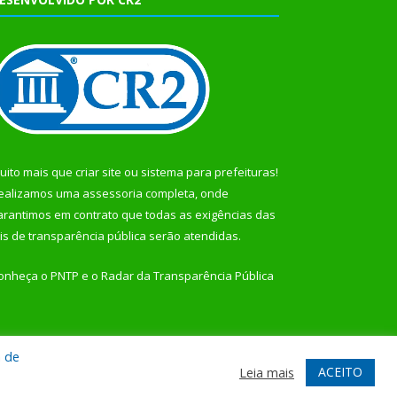
uito mais que
criar site
ou
sistema para prefeituras
!
ealizamos uma
assessoria
completa, onde
arantimos em contrato que todas as exigências das
eis de transparência pública
serão atendidas.
onheça o
PNTP
e o
Radar da Transparência Pública
a de
te
Acessar Área Administrativa
Acessar Webmail
ACEITO
Leia mais