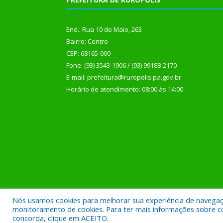
End.: Rua 10 de Maio, 263
Bairro: Centro
CEP: 68165-000
Fone: (93) 3543-1906 / (93) 99188-2170
E-mail: prefeitura@ruropolis.pa.gov.br
Horário de atendimento: 08:00 às 14:00
Nós usamos cookies para melhorar sua experiência de navegação
Todos os direitos reservados a Prefeitura Municipal
monitoramento de cookies. Para ter mais informações sobre como
concorda, clique em ACEITO.