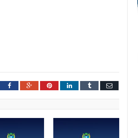
tter
Facebook
Google+
Pinterest
LinkedIn
Tumblr
Email