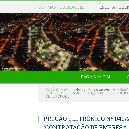
ÚLTIMAS PUBLICAÇÕES:
ESCUTA PÚBLI
PÁGINA INICIAL
O
»
»
VOCÊ ESTÁ EM:
Home
Licitações
PREGÃ
VENDAS DE PEÇAS DE REPOSIÇÃO DE AR CONDICION
DE RURÓPOLIS)
PREGÃO ELETRÔNICO Nº 040/
(CONTRATAÇÃO DE EMPRESA 