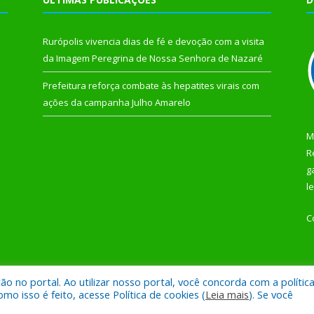
Rurópolis vivencia dias de fé e devoção com a visita
da Imagem Peregrina de Nossa Senhora de Nazaré
Prefeitura reforça combate às hepatites virais com
ações da campanha Julho Amarelo
M
R
g
l
C
 no portal. Ao utilizar nosso portal, você concorda com a polític
 de Rurópolis.
Mapa do Si
 isso é feito, acesse Política de cookies (
Leia mais
). Se você