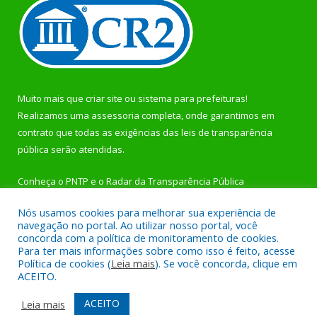
Muito mais que
criar site
ou
sistema para prefeituras
!
Realizamos uma
assessoria
completa, onde garantimos em
contrato que todas as exigências das
leis de transparência
pública
serão atendidas.
Conheça o
PNTP
e o
Radar da Transparência Pública
Nós usamos cookies para melhorar sua experiência de
navegação no portal. Ao utilizar nosso portal, você
concorda com a política de monitoramento de cookies.
Para ter mais informações sobre como isso é feito, acesse
Todos os direitos reservados a Prefeitura Municipal de
Política de cookies (
Leia mais
). Se você concorda, clique em
Rurópolis.
ACEITO.
Mapa do Site
Acessar Área Administrativa
ACEITO
Leia mais
Acessar Webmail