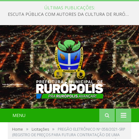
ÚLTIMAS PUBLICAÇÕES:
ESCUTA PÚBLICA COM AUTORES DA CULTURA DE RURÓPOLIS
MENU
»
»
Home
Licitações
PREGÃO ELETRÔNICO Nº 058/2021-SRP
(REGISTRO DE PREÇOS PARA FUTURA CONTRATAÇÃO DE UMA