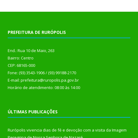
PREFEITURA DE RURÓPOLIS
End.: Rua 10 de Maio, 263
Bairro: Centro
CEP: 68165-000
Fone: (93) 3543-1906 / (93) 99188-2170
E-mail: prefeitura@ruropolis.pa.gov.br
Horário de atendimento: 08:00 às 14:00
ÚLTIMAS PUBLICAÇÕES
Rurópolis vivencia dias de fé e devoção com a visita da Imagem
Peregrina de Nossa Senhora de Nazaré