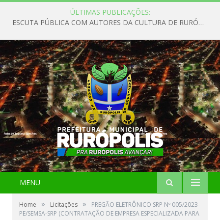
ÚLTIMAS PUBLICAÇÕES:
ESCUTA PÚBLICA COM AUTORES DA CULTURA DE RURÓPOLIS
MENU
»
»
Home
Licitações
PREGÃO ELETRÔNICO SRP Nº 005/2023-
PE/SEMSA-SRP (CONTRATAÇÃO DE EMPRESA ESPECIALIZADA PARA