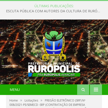
ÚLTIMAS PUBLICAÇÕES:
ESCUTA PÚBLICA COM AUTORES DA CULTURA DE RURÓPOLIS
MENU
»
»
Home
Licitações
PREGÃO ELETRÔNICO (SRP) Nº
008/2021-PE/SEMECD -SRP (CONTRATAÇÃO DE EMPRESA