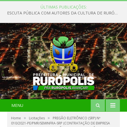
ÚLTIMAS PUBLICAÇÕES:
ESCUTA PÚBLICA COM AUTORES DA CULTURA DE RURÓPOLIS
MENU
»
»
Home
Licitações
PREGÃO ELETRÔNICO (SRP) Nº
010/2021-PE/PMR/SEMINFRA-SRP (CONTRATAÇÃO DE EMPRESA