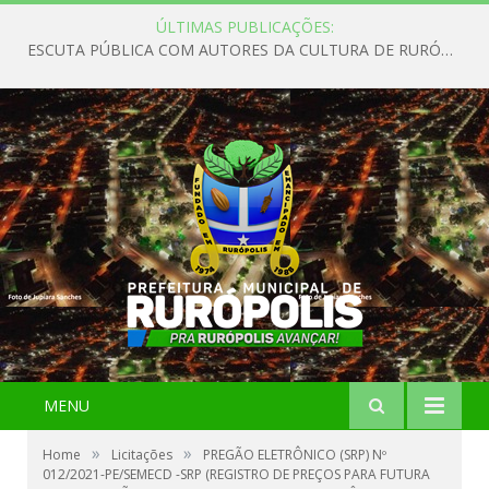
ÚLTIMAS PUBLICAÇÕES:
ESCUTA PÚBLICA COM AUTORES DA CULTURA DE RURÓPOLIS
MENU
»
»
Home
Licitações
PREGÃO ELETRÔNICO (SRP) Nº
012/2021-PE/SEMECD -SRP (REGISTRO DE PREÇOS PARA FUTURA