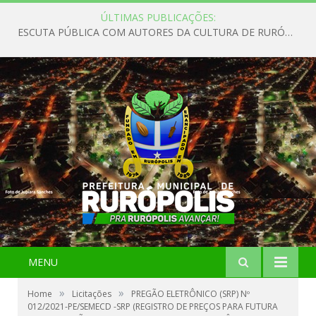
ÚLTIMAS PUBLICAÇÕES:
ESCUTA PÚBLICA COM AUTORES DA CULTURA DE RURÓPOLIS
MENU
»
»
Home
Licitações
PREGÃO ELETRÔNICO (SRP) Nº
012/2021-PE/SEMECD -SRP (REGISTRO DE PREÇOS PARA FUTURA