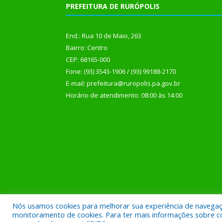
PREFEITURA DE RURÓPOLIS
End.: Rua 10 de Maio, 263
Bairro: Centro
CEP: 68165-000
Fone: (93) 3543-1906 / (93) 99188-2170
E-mail: prefeitura@ruropolis.pa.gov.br
Horário de atendimento: 08:00 às 14:00
Nós usamos cookies para melhorar sua experiência de navegação
Todos os direitos reservados a Prefeitura Municipal
monitoramento de cookies. Para ter mais informações sobre como