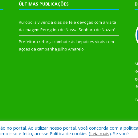
ÚLTIMAS PUBLICAÇÕES
D
Rurópolis vivencia dias de fé e devoção com a visita
da Imagem Peregrina de Nossa Senhora de Nazaré
Prefeitura reforça combate às hepatites virais com
ações da campanha Julho Amarelo
M
R
g
l
C
 no portal. Ao utilizar nosso portal, você concorda com a polític
 de Rurópolis.
Mapa do Si
 isso é feito, acesse Política de cookies (
Leia mais
). Se você