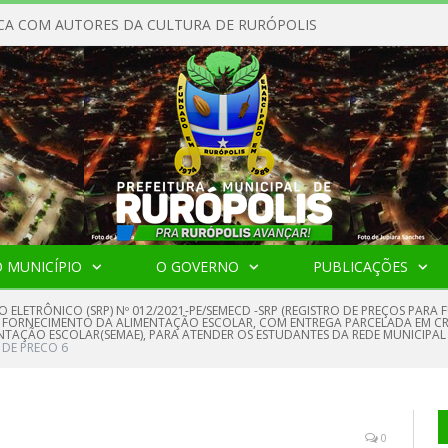
CA COM AUTORES DA CULTURA DE RURÓPOLIS
 MUNICÍPIO
O GOVERNO
PUBLICAÇÕES
O ELETRÔNICO (SRP) Nº 012/2021-PE/SEMECD -SRP (REGISTRO DE PREÇOS PAR
 O FORNECIMENTO DA ALIMENTAÇÃO ESCOLAR, COM ENTREGA PARCELADA EM 
TAÇÃO ESCOLAR(SEMAE), PARA ATENDER OS ESTUDANTES DA REDE MUNICIPAL
 DE PRECO 6
0