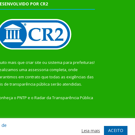
ESENVOLVIDO POR CR2
uito mais que
criar site
ou
sistema para prefeituras
!
ealizamos uma
assessoria
completa, onde
arantimos em contrato que todas as exigências das
eis de transparência pública
serão atendidas.
onheça o
PNTP
e o
Radar da Transparência Pública
a de
te
Acessar Área Administrativa
Acessar Webmail
ACEITO
Leia mais