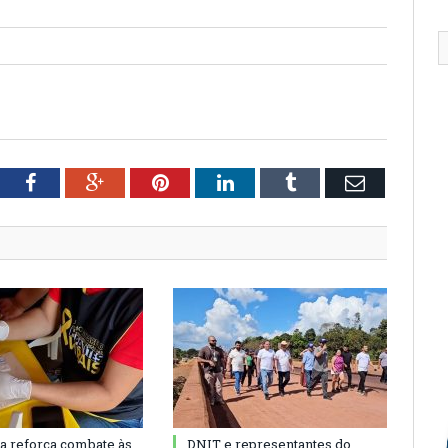
tter
Facebook
Google+
Pinterest
LinkedIn
Tumblr
Email
ra reforça combate às
DNIT e representantes do