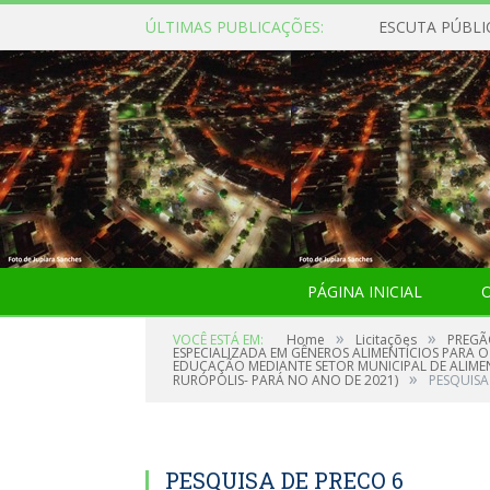
ÚLTIMAS PUBLICAÇÕES:
ESCUTA PÚBLI
PÁGINA INICIAL
O
»
»
VOCÊ ESTÁ EM:
Home
Licitações
PREGÃ
ESPECIALIZADA EM GÊNEROS ALIMENTÍCIOS PARA
EDUCAÇÃO MEDIANTE SETOR MUNICIPAL DE ALIMEN
»
RURÓPOLIS- PARÁ NO ANO DE 2021)
PESQUISA
PESQUISA DE PRECO 6