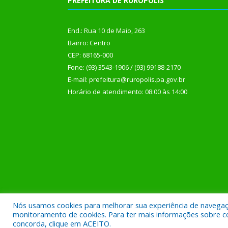
PREFEITURA DE RURÓPOLIS
End.: Rua 10 de Maio, 263
Bairro: Centro
CEP: 68165-000
Fone: (93) 3543-1906 / (93) 99188-2170
E-mail: prefeitura@ruropolis.pa.gov.br
Horário de atendimento: 08:00 às 14:00
Nós usamos cookies para melhorar sua experiência de navegação
Todos os direitos reservados a Prefeitura Municipal
monitoramento de cookies. Para ter mais informações sobre como
concorda, clique em ACEITO.