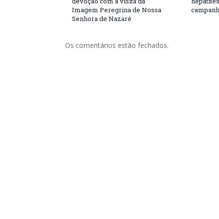
devoção com a visita da
hepatite
Imagem Peregrina de Nossa
campanh
Senhora de Nazaré
Os comentários estão fechados.