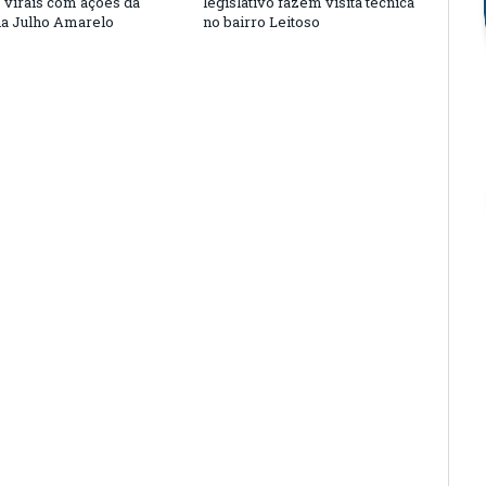
s virais com ações da
legislativo fazem visita técnica
a Julho Amarelo
no bairro Leitoso