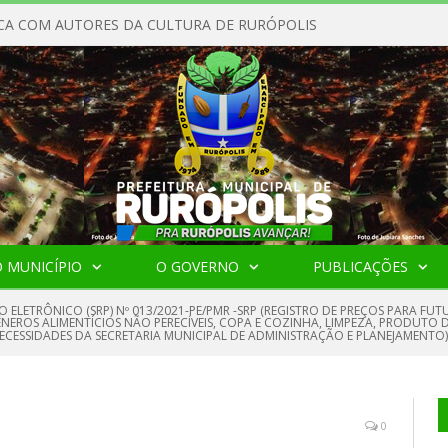
CA COM AUTORES DA CULTURA DE RURÓPOLIS
 MUNICÍPIO
O GOVERNO
PUBLICAÇÕES
O ELETRÔNICO (SRP) Nº 013/2021-PE/PMR -SRP (REGISTRO DE PREÇOS PARA F
ROS ALIMENTÍCIOS NÃO PERECÍVEIS, COPA E COZINHA, LIMPEZA, PRODUTO DE
 NECESSIDADES DA SECRETARIA MUNICIPAL DE ADMINISTRAÇÃO E PLANEJAMENTO)
0