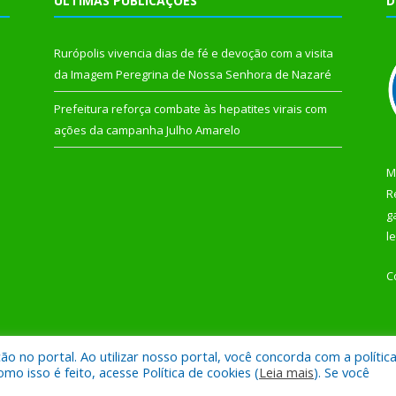
ÚLTIMAS PUBLICAÇÕES
D
Rurópolis vivencia dias de fé e devoção com a visita
da Imagem Peregrina de Nossa Senhora de Nazaré
Prefeitura reforça combate às hepatites virais com
ações da campanha Julho Amarelo
M
R
g
l
C
 no portal. Ao utilizar nosso portal, você concorda com a polític
 de Rurópolis.
Mapa do Si
 isso é feito, acesse Política de cookies (
Leia mais
). Se você