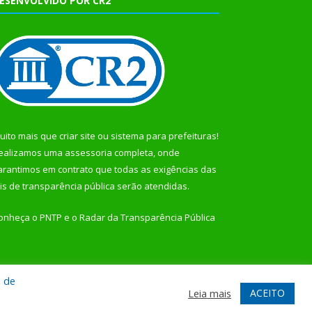
ESENVOLVIDO POR CR2
uito mais que
criar site
ou
sistema para prefeituras
!
ealizamos uma
assessoria
completa, onde
arantimos em contrato que todas as exigências das
eis de transparência pública
serão atendidas.
onheça o
PNTP
e o
Radar da Transparência Pública
a de
te
Acessar Área Administrativa
Acessar Webmail
ACEITO
Leia mais