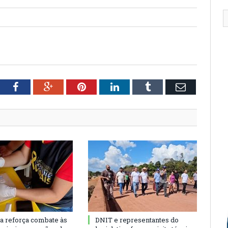
tter
Facebook
Google+
Pinterest
LinkedIn
Tumblr
Email
ra reforça combate às
DNIT e representantes do