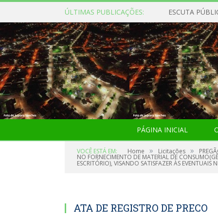
ÚLTIMAS PUBLICAÇÕES:
ESCUTA PÚBLI
PÁGINA INICIAL
O
»
»
VOCÊ ESTÁ EM:
Home
Licitações
PREGÃ
NO FORNECIMENTO DE MATERIAL DE CONSUMO(GÊNE
ESCRITÓRIO), VISANDO SATISFAZER ÀS EVENTUAIS
ATA DE REGISTRO DE PRECO