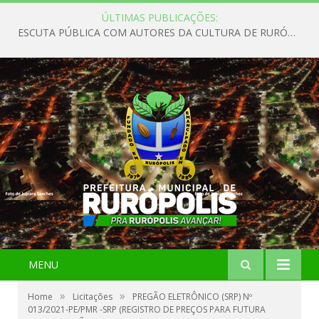
ÚLTIMAS PUBLICAÇÕES:
ESCUTA PÚBLICA COM AUTORES DA CULTURA DE RURÓPOLIS
MENU
»
»
Home
Licitações
PREGÃO ELETRÔNICO (SRP) Nº
013/2021-PE/PMR -SRP (REGISTRO DE PREÇOS PARA FUTURA