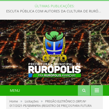
ÚLTIMAS PUBLICAÇÕES:
ESCUTA PÚBLICA COM AUTORES DA CULTURA DE RURÓPOLIS
MENU
»
»
Home
Licitações
PREGÃO ELETRÔNICO (SRP) Nº
017/2021-PE/SEMINFRA (REGISTRO DE PREÇOS PARA FUTURA