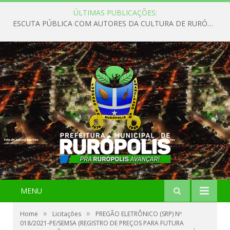
ÚLTIMAS PUBLICAÇÕES:
ESCUTA PÚBLICA COM AUTORES DA CULTURA DE RURÓPOLIS
MENU
»
»
Home
Licitações
PREGÃO ELETRÔNICO (SRP) Nº
018/2021-PE/SEMSA (REGISTRO DE PREÇOS PARA FUTURA