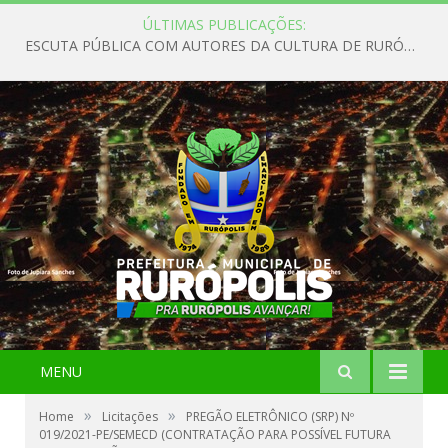
ÚLTIMAS PUBLICAÇÕES:
ESCUTA PÚBLICA COM AUTORES DA CULTURA DE RURÓPOLIS
MENU
»
»
Home
Licitações
PREGÃO ELETRÔNICO (SRP) Nº
019/2021-PE/SEMECD (CONTRATAÇÃO PARA POSSÍVEL FUTURA