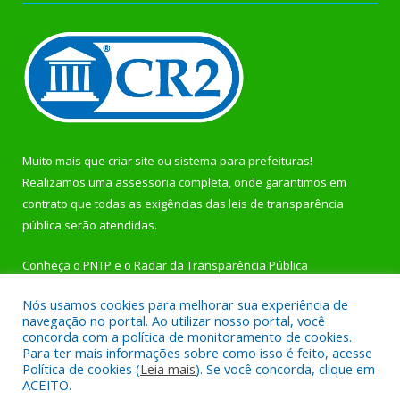
Muito mais que
criar site
ou
sistema para prefeituras
!
Realizamos uma
assessoria
completa, onde garantimos em
contrato que todas as exigências das
leis de transparência
pública
serão atendidas.
Conheça o
PNTP
e o
Radar da Transparência Pública
Nós usamos cookies para melhorar sua experiência de
navegação no portal. Ao utilizar nosso portal, você
concorda com a política de monitoramento de cookies.
Para ter mais informações sobre como isso é feito, acesse
Todos os direitos reservados a Prefeitura Municipal de
Política de cookies (
Leia mais
). Se você concorda, clique em
Rurópolis.
ACEITO.