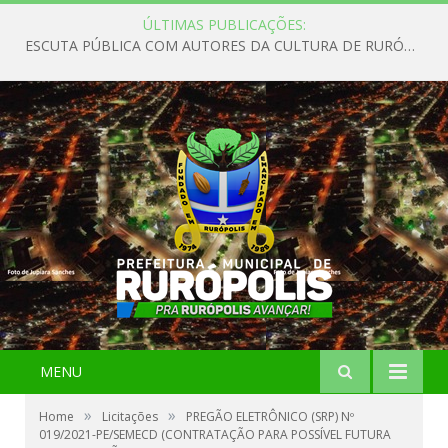
ÚLTIMAS PUBLICAÇÕES:
ESCUTA PÚBLICA COM AUTORES DA CULTURA DE RURÓPOLIS
MENU
»
»
Home
Licitações
PREGÃO ELETRÔNICO (SRP) Nº
019/2021-PE/SEMECD (CONTRATAÇÃO PARA POSSÍVEL FUTURA