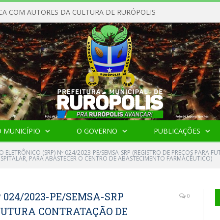
CA COM AUTORES DA CULTURA DE RURÓPOLIS
 MUNICÍPIO
O GOVERNO
PUBLICAÇÕES
O ELETRÔNICO (SRP) Nº 024/2023-PE/SEMSA-SRP (REGISTRO DE PREÇOS PARA 
PITALAR, PARA ABASTECER O CENTRO DE ABASTECIMENTO FARMACÊUTICO)
º 024/2023-PE/SEMSA-SRP
0
 FUTURA CONTRATAÇÃO DE