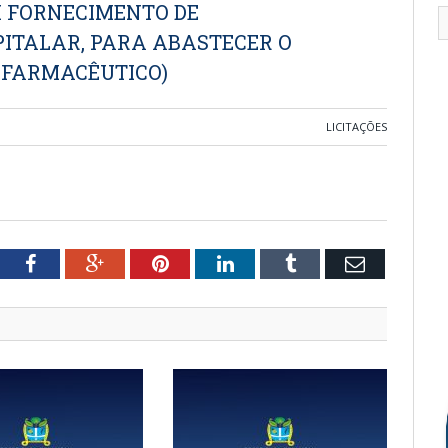
M FORNECIMENTO DE
ITALAR, PARA ABASTECER O
 FARMACÊUTICO)
LICITAÇÕES
tter
Facebook
Google+
Pinterest
LinkedIn
Tumblr
Email