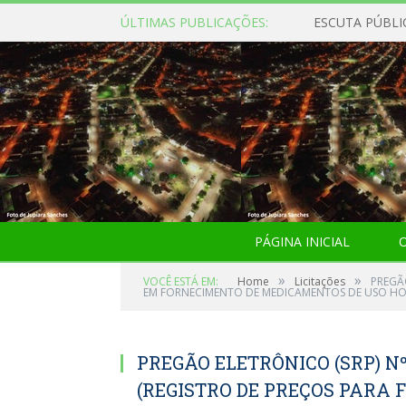
ÚLTIMAS PUBLICAÇÕES:
ESCUTA PÚBLI
PÁGINA INICIAL
O
»
»
VOCÊ ESTÁ EM:
Home
Licitações
PREGÃ
EM FORNECIMENTO DE MEDICAMENTOS DE USO HOS
PREGÃO ELETRÔNICO (SRP) N
(REGISTRO DE PREÇOS PARA