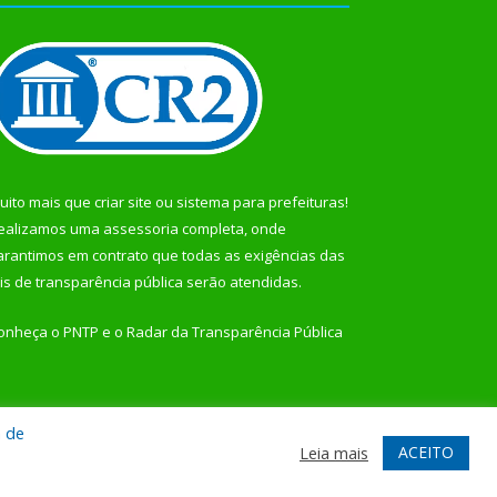
uito mais que
criar site
ou
sistema para prefeituras
!
ealizamos uma
assessoria
completa, onde
arantimos em contrato que todas as exigências das
eis de transparência pública
serão atendidas.
onheça o
PNTP
e o
Radar da Transparência Pública
a de
te
Acessar Área Administrativa
Acessar Webmail
ACEITO
Leia mais