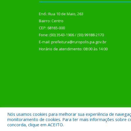
End.: Rua 10 de Maio, 263
Bairro: Centro
CEP: 68165-000
Fone: (93) 3543-1906 / (93) 99188-2170
E-mail: prefeitura@ruropolis.pa.gov.br
Horário de atendimento: 08:00 às 14:00
Nós usamos cookies para melhorar sua experiência de navegação
Todos os direitos reservados a Prefeitura Municipal
monitoramento de cookies. Para ter mais informações sobre como
concorda, clique em ACEITO.