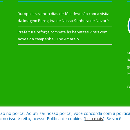
Rurópolis vivencia dias de fé e devoção com a visita
da Imagem Peregrina de Nossa Senhora de Nazaré
Prefeitura reforça combate às hepatites virais com
ações da campanha Julho Amarelo
M
R
g
l
C
 no portal. Ao utilizar nosso portal, você concorda com a polític
 de Rurópolis.
Mapa do Si
 isso é feito, acesse Política de cookies (
Leia mais
). Se você