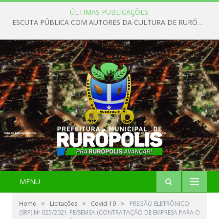
ÚLTIMAS PUBLICAÇÕES:
ESCUTA PÚBLICA COM AUTORES DA CULTURA DE RURÓPOLIS
MENU
»
»
»
Home
Licitações
Covid-19
PREGÃO ELETRÔNICO
(SRP) Nº 025/2021-PE/SEMSA (CONTRATAÇÃO DE EMPRESA PARA O