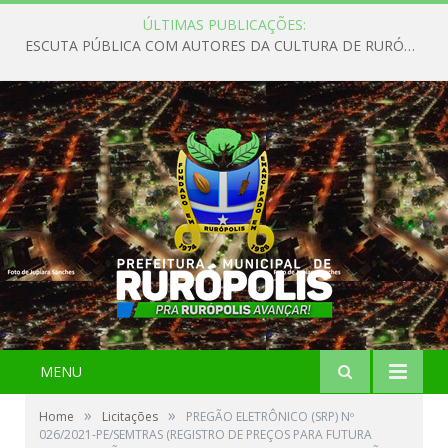
ÚLTIMAS PUBLICAÇÕES:
ESCUTA PÚBLICA COM AUTORES DA CULTURA DE RURÓPOLIS
MENU
»
»
Home
Licitações
PREGÃO ELETRÔNICO (SRP) Nº
026/2021-PE/SEMTRAS (REGISTRO DE PREÇOS PARA FUTURA