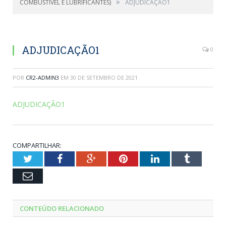
»
COMBUSTIVEL E LUBRIFICANTES)
ADJUDICAÇÃO1
ADJUDICAÇÃO1
0
POR
CR2-ADMIN3
EM
30 DE SETEMBRO DE 2021
ADJUDICAÇÃO1
COMPARTILHAR:
Twitter
Facebook
Google+
Pinterest
LinkedIn
Tumblr
Email
CONTEÚDO RELACIONADO