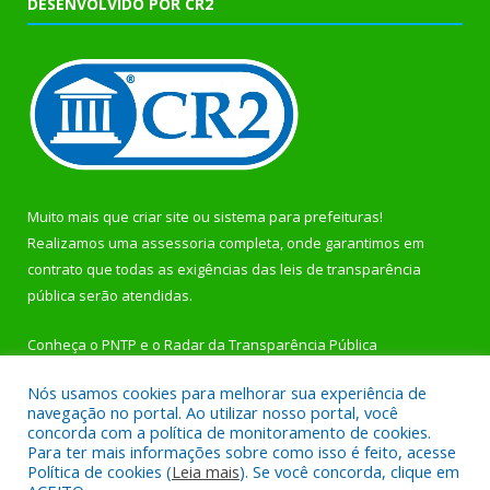
DESENVOLVIDO POR CR2
Muito mais que
criar site
ou
sistema para prefeituras
!
Realizamos uma
assessoria
completa, onde garantimos em
contrato que todas as exigências das
leis de transparência
pública
serão atendidas.
Conheça o
PNTP
e o
Radar da Transparência Pública
Nós usamos cookies para melhorar sua experiência de
navegação no portal. Ao utilizar nosso portal, você
concorda com a política de monitoramento de cookies.
Para ter mais informações sobre como isso é feito, acesse
Todos os direitos reservados a Prefeitura Municipal de
Política de cookies (
Leia mais
). Se você concorda, clique em
Rurópolis.