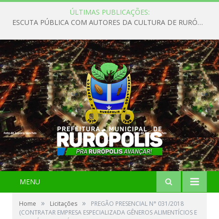
ÚLTIMAS PUBLICAÇÕES:
ESCUTA PÚBLICA COM AUTORES DA CULTURA DE RURÓPOLIS
MENU
»
»
Home
Licitações
PREGÃO PRESENCIAL N° 031/2018
(CONTRATAR EMPRESA ESPECIALIZADA GÊNEROS ALIMENTÍCIOS E