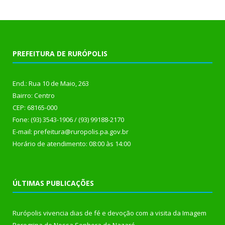
PREFEITURA DE RURÓPOLIS
End.: Rua 10 de Maio, 263
Bairro: Centro
CEP: 68165-000
Fone: (93) 3543-1906 / (93) 99188-2170
E-mail: prefeitura@ruropolis.pa.gov.br
Horário de atendimento: 08:00 às 14:00
ÚLTIMAS PUBLICAÇÕES
Rurópolis vivencia dias de fé e devoção com a visita da Imagem
Peregrina de Nossa Senhora de Nazaré