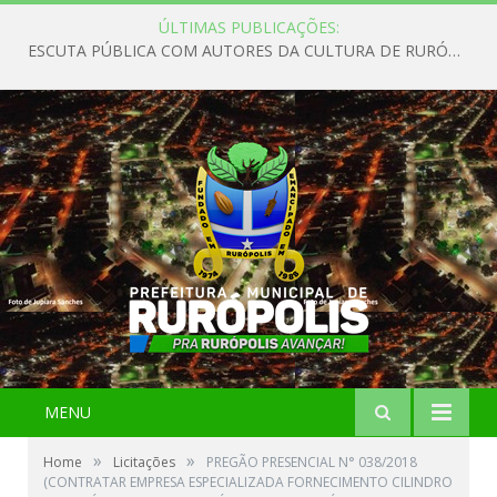
ÚLTIMAS PUBLICAÇÕES:
ESCUTA PÚBLICA COM AUTORES DA CULTURA DE RURÓPOLIS
MENU
»
»
Home
Licitações
PREGÃO PRESENCIAL N° 038/2018
(CONTRATAR EMPRESA ESPECIALIZADA FORNECIMENTO CILINDRO