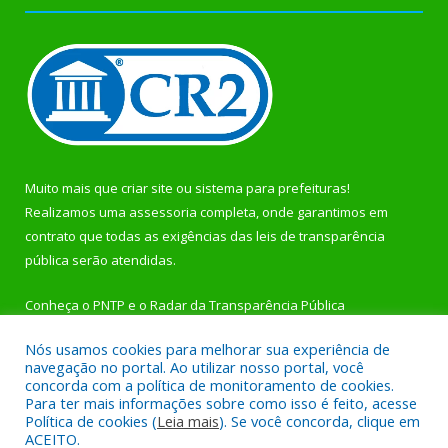
Muito mais que
criar site
ou
sistema para prefeituras
!
Realizamos uma
assessoria
completa, onde garantimos em
contrato que todas as exigências das
leis de transparência
pública
serão atendidas.
Conheça o
PNTP
e o
Radar da Transparência Pública
Nós usamos cookies para melhorar sua experiência de
navegação no portal. Ao utilizar nosso portal, você
concorda com a política de monitoramento de cookies.
Para ter mais informações sobre como isso é feito, acesse
Todos os direitos reservados a Prefeitura Municipal de
Política de cookies (
Leia mais
). Se você concorda, clique em
Rurópolis.
ACEITO.