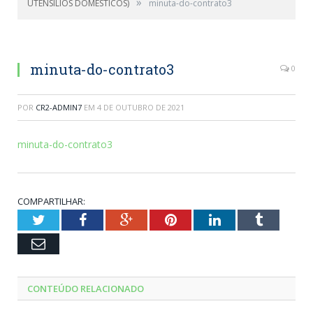
»
UTENSÍLIOS DOMÉSTICOS)
minuta-do-contrato3
minuta-do-contrato3
0
POR
CR2-ADMIN7
EM
4 DE OUTUBRO DE 2021
minuta-do-contrato3
COMPARTILHAR:
Twitter
Facebook
Google+
Pinterest
LinkedIn
Tumblr
Email
CONTEÚDO RELACIONADO