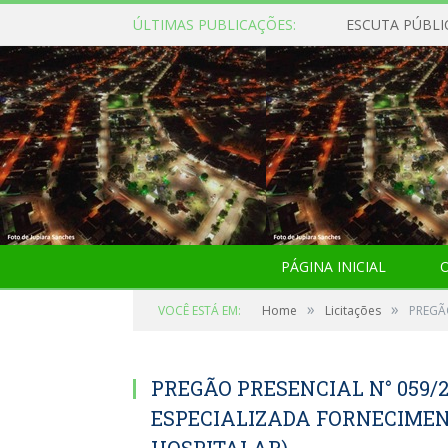
ÚLTIMAS PUBLICAÇÕES:
ESCUTA PÚBLI
PÁGINA INICIAL
O
»
»
VOCÊ ESTÁ EM:
Home
Licitações
PREGÃ
PREGÃO PRESENCIAL N° 059/
ESPECIALIZADA FORNECIME