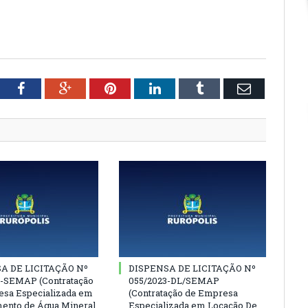
tter
Facebook
Google+
Pinterest
LinkedIn
Tumblr
Email
A DE LICITAÇÃO Nº
DISPENSA DE LICITAÇÃO Nº
3-SEMAP (Contratação
055/2023-DL/SEMAP
sa Especializada em
(Contratação de Empresa
ento de Água Mineral,
Especializada em Locação De