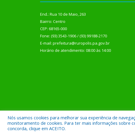
End.: Rua 10 de Maio, 263
Bairro: Centro
CEP: 68165-000
Fone: (93) 3543-1906 / (93) 99188-2170
E-mail: prefeitura@ruropolis.pa.gov.br
Horário de atendimento: 08:00 às 14:00
Nós usamos cookies para melhorar sua experiência de navegação
Todos os direitos reservados a Prefeitura Municipal
monitoramento de cookies. Para ter mais informações sobre como
concorda, clique em ACEITO.