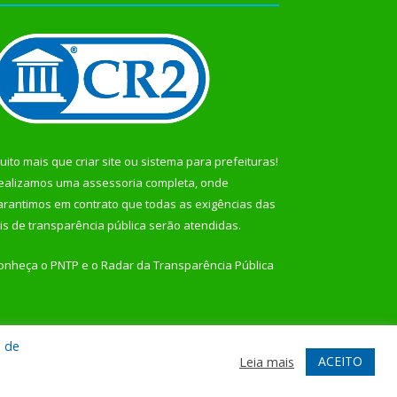
uito mais que
criar site
ou
sistema para prefeituras
!
ealizamos uma
assessoria
completa, onde
arantimos em contrato que todas as exigências das
eis de transparência pública
serão atendidas.
onheça o
PNTP
e o
Radar da Transparência Pública
a de
te
Acessar Área Administrativa
Acessar Webmail
ACEITO
Leia mais