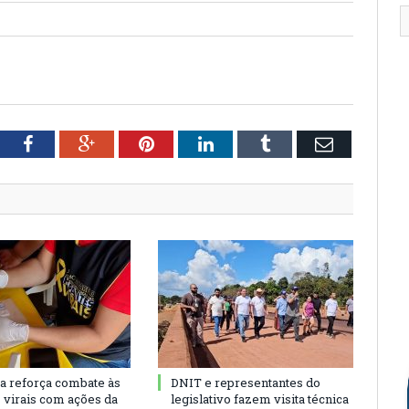
tter
Facebook
Google+
Pinterest
LinkedIn
Tumblr
Email
ra reforça combate às
DNIT e representantes do
s virais com ações da
legislativo fazem visita técnica