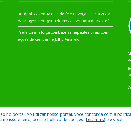
Rurópolis vivencia dias de fé e devoção com a visita
da Imagem Peregrina de Nossa Senhora de Nazaré
Prefeitura reforça combate às hepatites virais com
ações da campanha Julho Amarelo
M
R
g
l
C
 no portal. Ao utilizar nosso portal, você concorda com a polític
 de Rurópolis.
Mapa do Si
 isso é feito, acesse Política de cookies (
Leia mais
). Se você