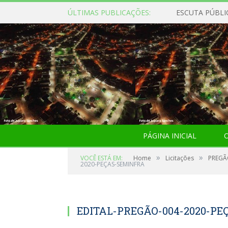
ÚLTIMAS PUBLICAÇÕES:
ESCUTA PÚBLI
PÁGINA INICIAL
O
»
»
VOCÊ ESTÁ EM:
Home
Licitações
PREGÃ
2020-PEÇAS-SEMINFRA
EDITAL-PREGÃO-004-2020-P