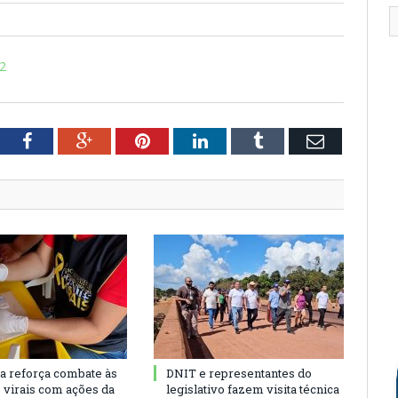
2
tter
Facebook
Google+
Pinterest
LinkedIn
Tumblr
Email
ra reforça combate às
DNIT e representantes do
s virais com ações da
legislativo fazem visita técnica