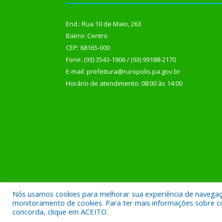
End.: Rua 10 de Maio, 263
Bairro: Centro
CEP: 68165-000
Fone: (93) 3543-1906 / (93) 99188-2170
E-mail: prefeitura@ruropolis.pa.gov.br
Horário de atendimento: 08:00 às 14:00
Nós usamos cookies para melhorar sua experiência de navegação
Todos os direitos reservados a Prefeitura Municipal
monitoramento de cookies. Para ter mais informações sobre como
concorda, clique em ACEITO.