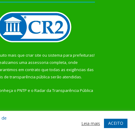
uito mais que
criar site
ou
sistema para prefeituras
!
ealizamos uma
assessoria
completa, onde
arantimos em contrato que todas as exigências das
eis de transparência pública
serão atendidas.
onheça o
PNTP
e o
Radar da Transparência Pública
a de
te
Acessar Área Administrativa
Acessar Webmail
ACEITO
Leia mais