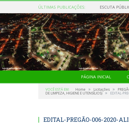
ÚLTIMAS PUBLICAÇÕES:
ESCUTA PÚBLI
PÁGINA INICIAL
O
»
»
VOCÊ ESTÁ EM:
Home
Licitações
PREGÃ
»
DE LIMPEZA, HIGIENE E UTENSÍLIOS)
EDITAL-PR
EDITAL-PREGÃO-006-2020-A