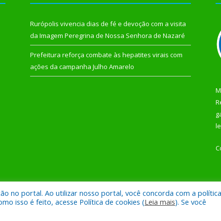
Rurópolis vivencia dias de fé e devoção com a visita
da Imagem Peregrina de Nossa Senhora de Nazaré
Prefeitura reforça combate às hepatites virais com
ações da campanha Julho Amarelo
M
R
g
l
C
 no portal. Ao utilizar nosso portal, você concorda com a polític
 de Rurópolis.
Mapa do Si
 isso é feito, acesse Política de cookies (
Leia mais
). Se você