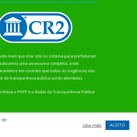
uito mais que
criar site
ou
sistema para prefeituras
!
ealizamos uma
assessoria
completa, onde
arantimos em contrato que todas as exigências das
eis de transparência pública
serão atendidas.
onheça o
PNTP
e o
Radar da Transparência Pública
a de
te
Acessar Área Administrativa
Acessar Webmail
ACEITO
Leia mais