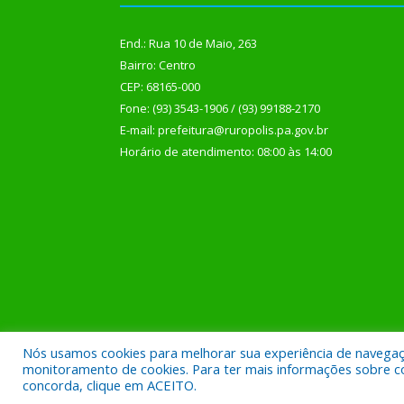
End.: Rua 10 de Maio, 263
Bairro: Centro
CEP: 68165-000
Fone: (93) 3543-1906 / (93) 99188-2170
E-mail: prefeitura@ruropolis.pa.gov.br
Horário de atendimento: 08:00 às 14:00
Nós usamos cookies para melhorar sua experiência de navegação
Todos os direitos reservados a Prefeitura Municipal
monitoramento de cookies. Para ter mais informações sobre como
concorda, clique em ACEITO.