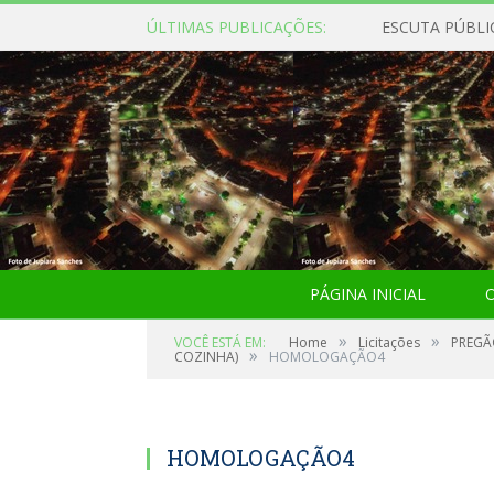
ÚLTIMAS PUBLICAÇÕES:
ESCUTA PÚBLI
PÁGINA INICIAL
O
»
»
VOCÊ ESTÁ EM:
Home
Licitações
PREGÃ
»
COZINHA)
HOMOLOGAÇÃO4
HOMOLOGAÇÃO4