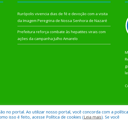
Rurópolis vivencia dias de fé e devoção com a visita
da Imagem Peregrina de Nossa Senhora de Nazaré
Prefeitura reforça combate às hepatites virais com
ações da campanha Julho Amarelo
M
R
g
l
C
 no portal. Ao utilizar nosso portal, você concorda com a polític
 de Rurópolis.
Mapa do Si
 isso é feito, acesse Política de cookies (
Leia mais
). Se você