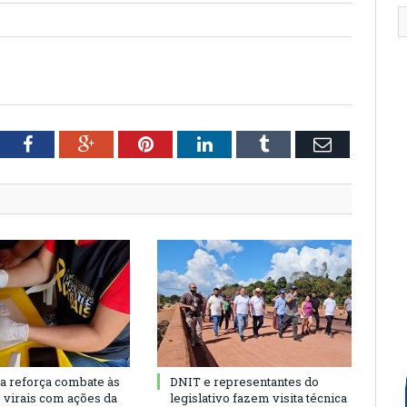
tter
Facebook
Google+
Pinterest
LinkedIn
Tumblr
Email
ra reforça combate às
DNIT e representantes do
s virais com ações da
legislativo fazem visita técnica