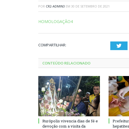
POR
CR2-ADMIN3
EM
30 DE SETEMBRO DE 2021
HOMOLOGAÇÃO4
COMPARTILHAR:
Twi
CONTEÚDO RELACIONADO
Rurópolis vivencia dias de fé e
Prefeitu
devoção com a visita da
hepatite