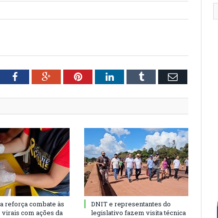
tter
Facebook
Google+
Pinterest
LinkedIn
Tumblr
Email
ra reforça combate às
DNIT e representantes do
s virais com ações da
legislativo fazem visita técnica