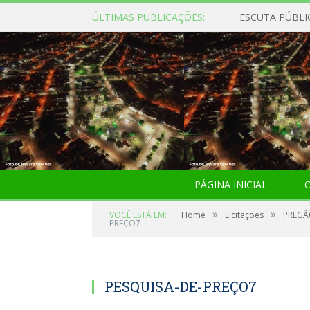
ÚLTIMAS PUBLICAÇÕES:
ESCUTA PÚBLI
PÁGINA INICIAL
O
»
»
VOCÊ ESTÁ EM:
Home
Licitações
PREGÃ
PREÇO7
PESQUISA-DE-PREÇO7