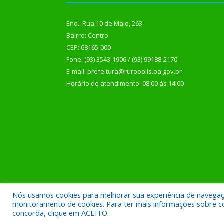
End.: Rua 10 de Maio, 263
Bairro: Centro
CEP: 68165-000
Fone: (93) 3543-1906 / (93) 99188-2170
E-mail: prefeitura@ruropolis.pa.gov.br
Horário de atendimento: 08:00 às 14:00
Nós usamos cookies para melhorar sua experiência de navegação
Todos os direitos reservados a Prefeitura Municipal
monitoramento de cookies. Para ter mais informações sobre como
concorda, clique em ACEITO.