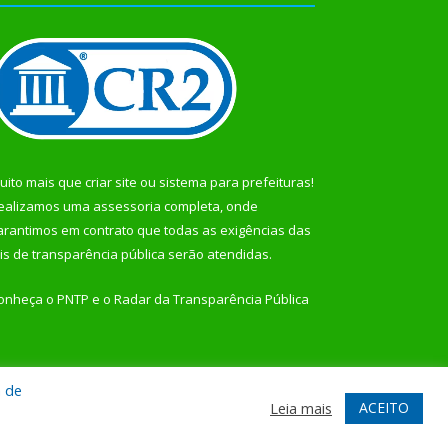
uito mais que
criar site
ou
sistema para prefeituras
!
ealizamos uma
assessoria
completa, onde
arantimos em contrato que todas as exigências das
eis de transparência pública
serão atendidas.
onheça o
PNTP
e o
Radar da Transparência Pública
a de
te
Acessar Área Administrativa
Acessar Webmail
ACEITO
Leia mais