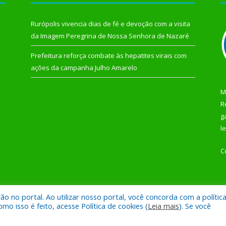
Rurópolis vivencia dias de fé e devoção com a visita
da Imagem Peregrina de Nossa Senhora de Nazaré
Prefeitura reforça combate às hepatites virais com
ações da campanha Julho Amarelo
M
R
g
l
C
 no portal. Ao utilizar nosso portal, você concorda com a polític
 de Rurópolis.
Mapa do Si
 isso é feito, acesse Política de cookies (
Leia mais
). Se você