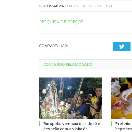
POR
CR2-ADMIN3
EM
30 DE SETEMBRO DE 2021
PESQUISA-DE-PREÇO7
COMPARTILHAR:
Twi
CONTEÚDO RELACIONADO
Rurópolis vivencia dias de fé e
Prefeitu
devoção com a visita da
hepatite