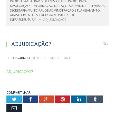
RADIOFUSÃO ATRAVÉS DE EMISSORA DE RÁDIO, PARA
DIVULGAÇÃO E IMFORMAÇÃO DAS AÇÕES ADMININSTRATIVAS DA
SECRETARIA MUNICIPAL DE ADMINISTRAÇÃO E PLANEJAMENTO,
ABASTECIMENTO, SECRETARIA MUNICIPAL DE
»
INFRAESTRUTURA)
ADJUDICAÇÃO7
ADJUDICAÇÃO7
0
POR
CR2-ADMIN3
EM
30 DE SETEMBRO DE 2021
ADJUDICAÇÃO7
COMPARTILHAR:
Twitter
Facebook
Google+
Pinterest
LinkedIn
Tumblr
Email