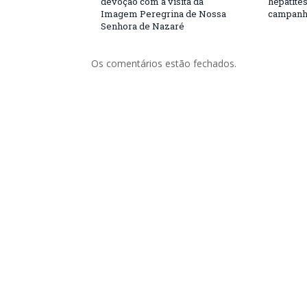
devoção com a visita da
hepatite
Imagem Peregrina de Nossa
campanh
Senhora de Nazaré
Os comentários estão fechados.