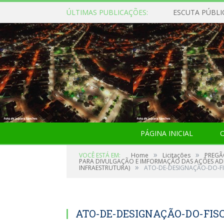
ÚLTIMAS PUBLICAÇÕES:
ESCUTA PÚBLI
PÁGINA INICIAL
O
»
»
VOCÊ ESTÁ EM:
Home
Licitações
PREGÃ
PARA DIVULGAÇÃO E IMFORMAÇÃO DAS AÇÕES ADMI
»
INFRAESTRUTURA)
ATO-DE-DESIGNAÇÃO-DO-F
ATO-DE-DESIGNAÇÃO-DO-FIS