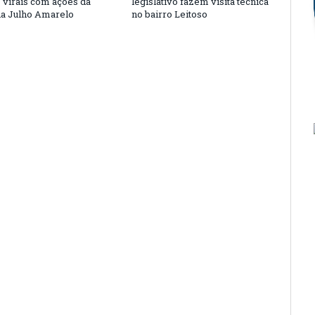
s virais com ações da
legislativo fazem visita técnica
a Julho Amarelo
no bairro Leitoso