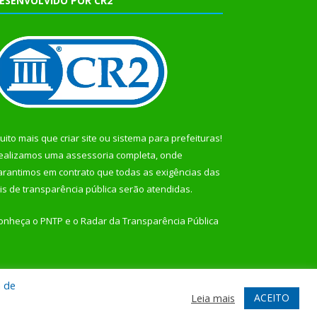
ESENVOLVIDO POR CR2
uito mais que
criar site
ou
sistema para prefeituras
!
ealizamos uma
assessoria
completa, onde
arantimos em contrato que todas as exigências das
eis de transparência pública
serão atendidas.
onheça o
PNTP
e o
Radar da Transparência Pública
a de
te
Acessar Área Administrativa
Acessar Webmail
ACEITO
Leia mais