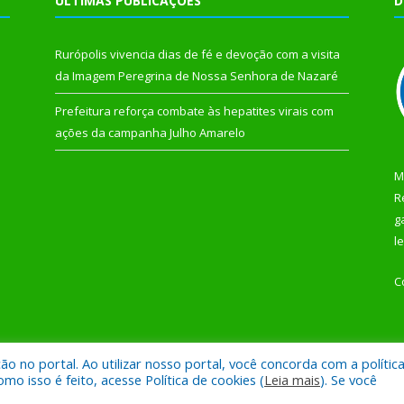
ÚLTIMAS PUBLICAÇÕES
D
Rurópolis vivencia dias de fé e devoção com a visita
da Imagem Peregrina de Nossa Senhora de Nazaré
Prefeitura reforça combate às hepatites virais com
ações da campanha Julho Amarelo
M
R
g
l
C
 no portal. Ao utilizar nosso portal, você concorda com a polític
 de Rurópolis.
Mapa do Si
 isso é feito, acesse Política de cookies (
Leia mais
). Se você