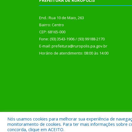
PREFEITURA DE RURÓPOLIS
End.: Rua 10 de Maio, 263
Bairro: Centro
CEP: 68165-000
Fone: (93) 3543-1906 / (93) 99188-2170
E-mail: prefeitura@ruropolis.pa.gov.br
Horário de atendimento: 08:00 às 14:00
Nós usamos cookies para melhorar sua experiência de navegação
Todos os direitos reservados a Prefeitura Municipal
monitoramento de cookies. Para ter mais informações sobre como
concorda, clique em ACEITO.