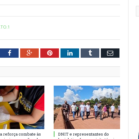
TO.1
tter
Facebook
Google+
Pinterest
LinkedIn
Tumblr
Email
ra reforça combate às
DNIT e representantes do