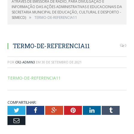
ATRAVÉS DE EMISSORA DE RÁDIO, PARA DIVULGAÇÃO E
INFORMAÇÃO DAS AÇÕES ADMINISTRATIVAS E EDUCACIONAIS DA
SECRETARIA MUNICIPAL DE EDUCAÇÃO, CULTURAL E DESPORTO -
»
SEMECD)
TERMO-DE-REFERENCIA11
TERMO-DE-REFERENCIA11
0
POR
CR2-ADMIN3
EM
30 DE SETEMBRO DE 2021
TERMO-DE-REFERENCIA11
COMPARTILHAR:
Twitter
Facebook
Google+
Pinterest
LinkedIn
Tumblr
Email