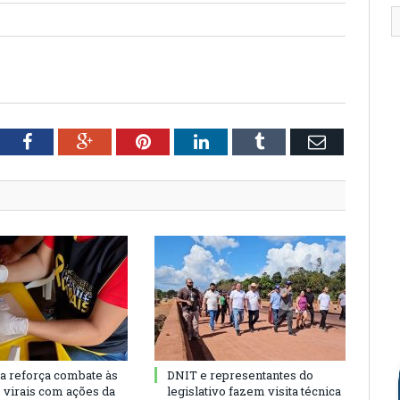
tter
Facebook
Google+
Pinterest
LinkedIn
Tumblr
Email
ra reforça combate às
DNIT e representantes do
s virais com ações da
legislativo fazem visita técnica