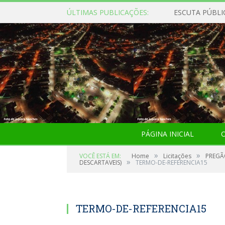
ÚLTIMAS PUBLICAÇÕES:
ESCUTA PÚBLI
PÁGINA INICIAL
O
»
»
VOCÊ ESTÁ EM:
Home
Licitações
PREGÃO
»
DESCARTAVEIS)
TERMO-DE-REFERENCIA15
TERMO-DE-REFERENCIA15