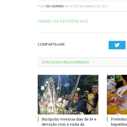
POR
CR2-ADMIN3
EM
30 DE SETEMBRO DE 2021
TERMO-DE-REFERENCIA15
COMPARTILHAR:
Twi
CONTEÚDO RELACIONADO
Rurópolis vivencia dias de fé e
Prefeitu
devoção com a visita da
hepatite