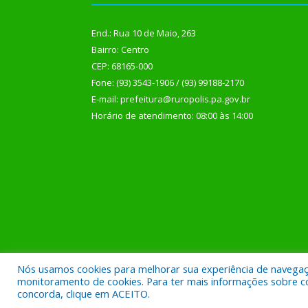
End.: Rua 10 de Maio, 263
Bairro: Centro
CEP: 68165-000
Fone: (93) 3543-1906 / (93) 99188-2170
E-mail: prefeitura@ruropolis.pa.gov.br
Horário de atendimento: 08:00 às 14:00
Nós usamos cookies para melhorar sua experiência de navegação
Todos os direitos reservados a Prefeitura Municipal
monitoramento de cookies. Para ter mais informações sobre como
concorda, clique em ACEITO.