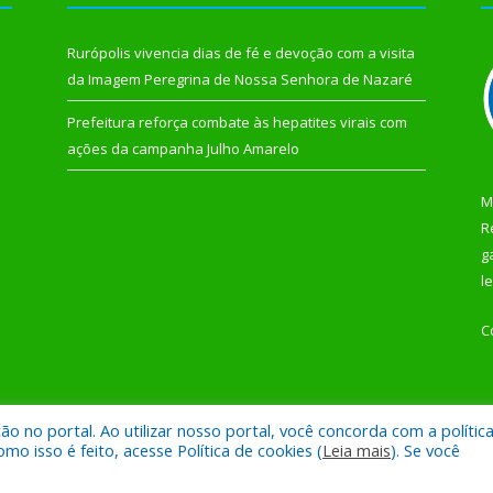
Rurópolis vivencia dias de fé e devoção com a visita
da Imagem Peregrina de Nossa Senhora de Nazaré
Prefeitura reforça combate às hepatites virais com
ações da campanha Julho Amarelo
M
R
g
l
C
 no portal. Ao utilizar nosso portal, você concorda com a polític
 de Rurópolis.
Mapa do Si
 isso é feito, acesse Política de cookies (
Leia mais
). Se você