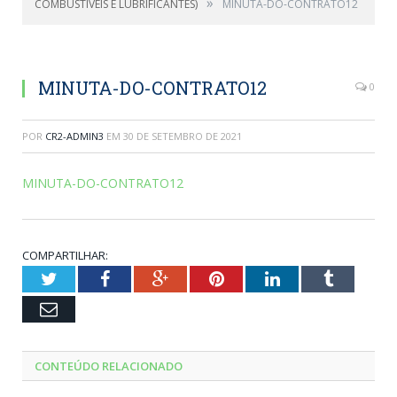
»
COMBUSTÍVEIS E LUBRIFICANTES)
MINUTA-DO-CONTRATO12
MINUTA-DO-CONTRATO12
0
POR
CR2-ADMIN3
EM
30 DE SETEMBRO DE 2021
MINUTA-DO-CONTRATO12
COMPARTILHAR:
Twitter
Facebook
Google+
Pinterest
LinkedIn
Tumblr
Email
CONTEÚDO RELACIONADO