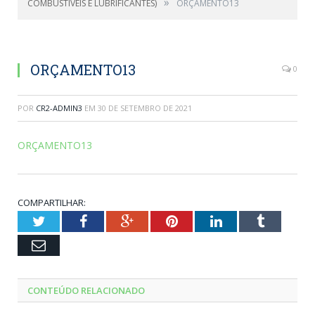
»
COMBUSTÍVEIS E LUBRIFICANTES)
ORÇAMENTO13
ORÇAMENTO13
0
POR
CR2-ADMIN3
EM
30 DE SETEMBRO DE 2021
ORÇAMENTO13
COMPARTILHAR:
Twitter
Facebook
Google+
Pinterest
LinkedIn
Tumblr
Email
CONTEÚDO RELACIONADO