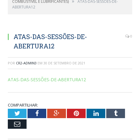
»
COMBUSTIVEL E LUBRIFICANTES)
ATAS-DAS-SESSÕES-DE-
ABERTURA12
ATAS-DAS-SESSÕES-DE-
0
ABERTURA12
POR
CR2-ADMIN3
EM
30 DE SETEMBRO DE 2021
ATAS-DAS-SESSÕES-DE-ABERTURA12
COMPARTILHAR:
Twitter
Facebook
Google+
Pinterest
LinkedIn
Tumblr
Email