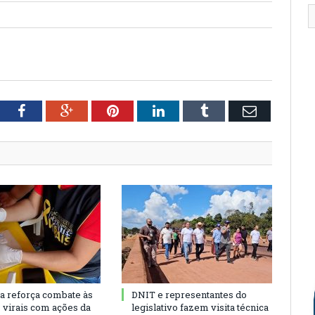
tter
Facebook
Google+
Pinterest
LinkedIn
Tumblr
Email
ra reforça combate às
DNIT e representantes do
s virais com ações da
legislativo fazem visita técnica