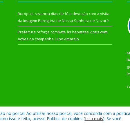
Rurópolis vivencia dias de fé e devoção com a visita
da Imagem Peregrina de Nossa Senhora de Nazaré
Prefeitura reforça combate às hepatites virais com
ações da campanha Julho Amarelo
M
R
g
l
C
 no portal. Ao utilizar nosso portal, você concorda com a polític
 de Rurópolis.
Mapa do Si
 isso é feito, acesse Política de cookies (
Leia mais
). Se você