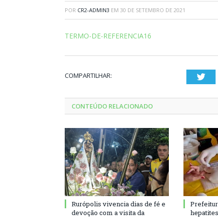
POR
CR2-ADMIN3
EM
30 DE SETEMBRO DE 2021
TERMO-DE-REFERENCIA16
COMPARTILHAR:
Twi
CONTEÚDO RELACIONADO
Rurópolis vivencia dias de fé e
Prefeitu
devoção com a visita da
hepatite