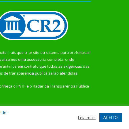
uito mais que
criar site
ou
sistema para prefeituras
!
ealizamos uma
assessoria
completa, onde
arantimos em contrato que todas as exigências das
eis de transparência pública
serão atendidas.
onheça o
PNTP
e o
Radar da Transparência Pública
a de
te
Acessar Área Administrativa
Acessar Webmail
ACEITO
Leia mais