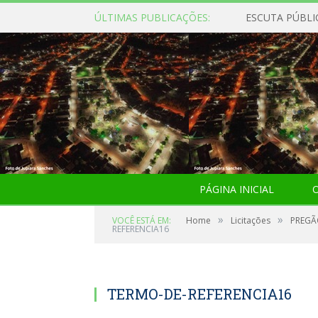
ÚLTIMAS PUBLICAÇÕES:
ESCUTA PÚBLI
PÁGINA INICIAL
O
»
»
VOCÊ ESTÁ EM:
Home
Licitações
PREGÃ
REFERENCIA16
TERMO-DE-REFERENCIA16