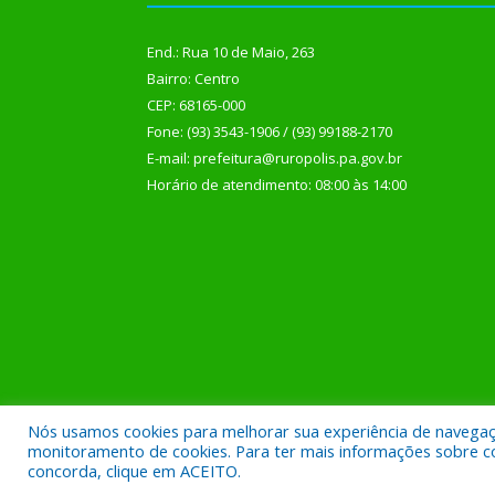
End.: Rua 10 de Maio, 263
Bairro: Centro
CEP: 68165-000
Fone: (93) 3543-1906 / (93) 99188-2170
E-mail: prefeitura@ruropolis.pa.gov.br
Horário de atendimento: 08:00 às 14:00
Nós usamos cookies para melhorar sua experiência de navegação
Todos os direitos reservados a Prefeitura Municipal
monitoramento de cookies. Para ter mais informações sobre como
concorda, clique em ACEITO.