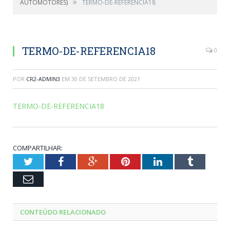
»
AUTOMOTORES)
TERMO-DE-REFERENCIA18
TERMO-DE-REFERENCIA18
0
POR
CR2-ADMIN3
EM
30 DE SETEMBRO DE 2021
TERMO-DE-REFERENCIA18
COMPARTILHAR:
Twitter
Facebook
Google+
Pinterest
LinkedIn
Tumblr
Email
CONTEÚDO RELACIONADO