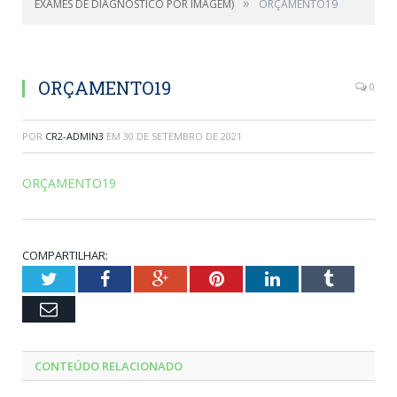
»
EXAMES DE DIAGNÓSTICO POR IMAGEM)
ORÇAMENTO19
ORÇAMENTO19
0
POR
CR2-ADMIN3
EM
30 DE SETEMBRO DE 2021
ORÇAMENTO19
COMPARTILHAR:
Twitter
Facebook
Google+
Pinterest
LinkedIn
Tumblr
Email
CONTEÚDO RELACIONADO