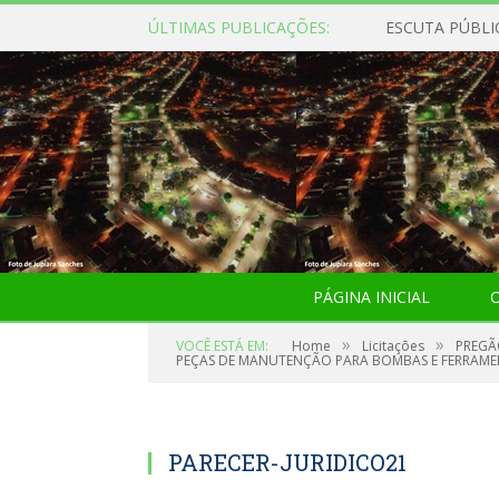
ÚLTIMAS PUBLICAÇÕES:
ESCUTA PÚBLI
PÁGINA INICIAL
O
»
»
VOCÊ ESTÁ EM:
Home
Licitações
PREGÃ
PEÇAS DE MANUTENÇÃO PARA BOMBAS E FERRAME
PARECER-JURIDICO21