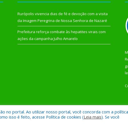
Rurópolis vivencia dias de fé e devoção com a visita
da Imagem Peregrina de Nossa Senhora de Nazaré
Prefeitura reforça combate às hepatites virais com
ações da campanha Julho Amarelo
M
R
g
l
C
 no portal. Ao utilizar nosso portal, você concorda com a polític
 de Rurópolis.
Mapa do Si
 isso é feito, acesse Política de cookies (
Leia mais
). Se você