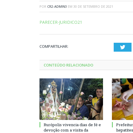
POR
CR2-ADMIN3
EM
30 DE SETEMBRO DE 2021
PARECER-JURIDICO21
COMPARTILHAR:
Twi
CONTEÚDO RELACIONADO
Rurópolis vivencia dias de fé e
Prefeitu
devoção com a visita da
hepatite