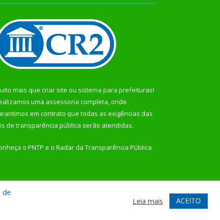
uito mais que
criar site
ou
sistema para prefeituras
!
ealizamos uma
assessoria
completa, onde
arantimos em contrato que todas as exigências das
eis de transparência pública
serão atendidas.
onheça o
PNTP
e o
Radar da Transparência Pública
a de
te
Acessar Área Administrativa
Acessar Webmail
ACEITO
Leia mais