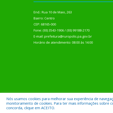
End.: Rua 10 de Maio, 263
Bairro: Centro
CEP: 68165-000
Fone: (93) 3543-1906 / (93) 99188-2170
E-mail: prefeitura@ruropolis.pa.gov.br
Horário de atendimento: 08:00 às 14:00
Nós usamos cookies para melhorar sua experiência de navegação
Todos os direitos reservados a Prefeitura Municipal
monitoramento de cookies. Para ter mais informações sobre como
concorda, clique em ACEITO.