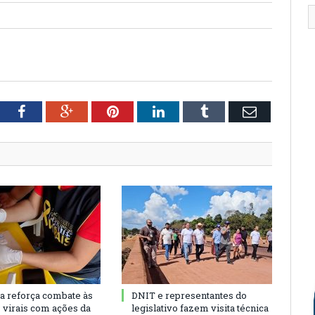
tter
Facebook
Google+
Pinterest
LinkedIn
Tumblr
Email
ra reforça combate às
DNIT e representantes do
s virais com ações da
legislativo fazem visita técnica