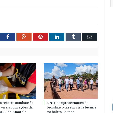
tter
Facebook
Google+
Pinterest
LinkedIn
Tumblr
Email
ra reforça combate às
DNIT e representantes do
s virais com ações da
legislativo fazem visita técnica
a Julho Amarelo
no bairro Leitoso