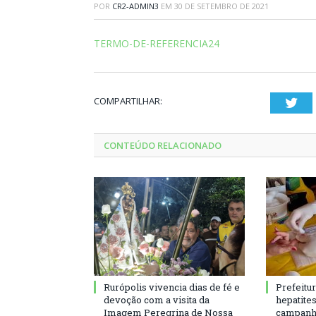
POR
CR2-ADMIN3
EM
30 DE SETEMBRO DE 2021
TERMO-DE-REFERENCIA24
COMPARTILHAR:
Twi
CONTEÚDO RELACIONADO
Rurópolis vivencia dias de fé e
Prefeitu
devoção com a visita da
hepatite
Imagem Peregrina de Nossa
campanh