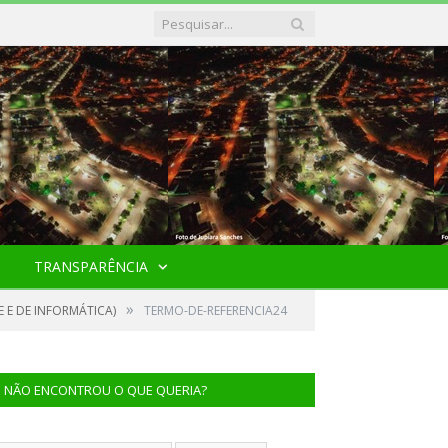
TRANSPARÊNCIA
»
 E DE INFORMÁTICA)
TERMO-DE-REFERENCIA24
NÃO ENCONTROU O QUE QUERIA?