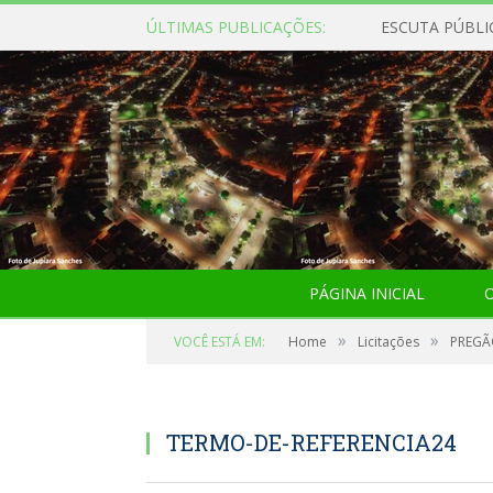
ÚLTIMAS PUBLICAÇÕES:
ESCUTA PÚBLI
PÁGINA INICIAL
O
»
»
VOCÊ ESTÁ EM:
Home
Licitações
PREGÃO
TERMO-DE-REFERENCIA24