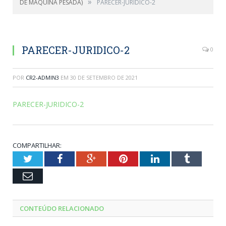
»
DE MÁQUINA PESADA)
PARECER-JURIDICO-2
PARECER-JURIDICO-2
0
POR
CR2-ADMIN3
EM
30 DE SETEMBRO DE 2021
PARECER-JURIDICO-2
COMPARTILHAR:
Twitter
Facebook
Google+
Pinterest
LinkedIn
Tumblr
Email
CONTEÚDO RELACIONADO