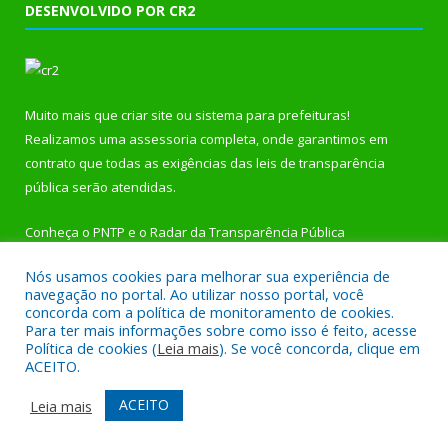
DESENVOLVIDO POR CR2
Muito mais que
criar site
ou
sistema para prefeituras
!
Realizamos uma
assessoria
completa, onde garantimos em
contrato que todas as exigências das
leis de transparência
pública
serão atendidas.
Conheça o
PNTP
e o
Radar da Transparência Pública
Nós usamos cookies para melhorar sua experiência de
navegação no portal. Ao utilizar nosso portal, você
concorda com a política de monitoramento de cookies.
Para ter mais informações sobre como isso é feito, acesse
Todos os direitos reservados a Prefeitura Municipal de
Política de cookies (
Leia mais
). Se você concorda, clique em
Rurópolis.
ACEITO.
Mapa do Site
Acessar Área Administrativa
ACEITO
Leia mais
Acessar Webmail