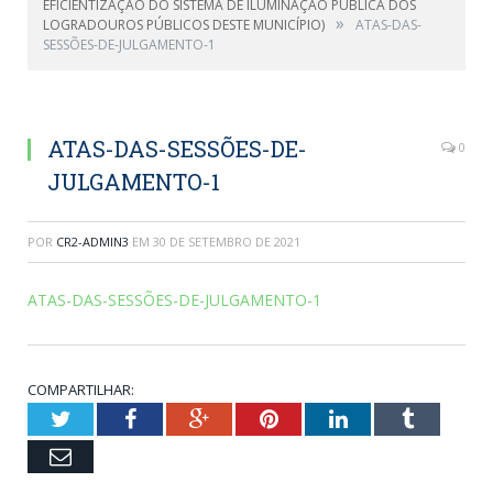
EFICIENTIZAÇÃO DO SISTEMA DE ILUMINAÇÃO PÚBLICA DOS
»
LOGRADOUROS PÚBLICOS DESTE MUNICÍPIO)
ATAS-DAS-
SESSÕES-DE-JULGAMENTO-1
ATAS-DAS-SESSÕES-DE-
0
JULGAMENTO-1
POR
CR2-ADMIN3
EM
30 DE SETEMBRO DE 2021
ATAS-DAS-SESSÕES-DE-JULGAMENTO-1
COMPARTILHAR:
Twitter
Facebook
Google+
Pinterest
LinkedIn
Tumblr
Email