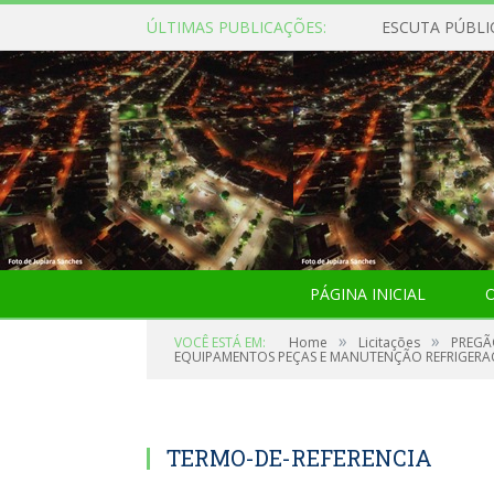
ÚLTIMAS PUBLICAÇÕES:
ESCUTA PÚBLI
PÁGINA INICIAL
O
»
»
VOCÊ ESTÁ EM:
Home
Licitações
PREGÃ
EQUIPAMENTOS PEÇAS E MANUTENÇÃO REFRIGERA
TERMO-DE-REFERENCIA