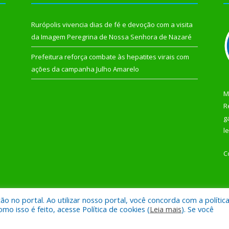
Rurópolis vivencia dias de fé e devoção com a visita
da Imagem Peregrina de Nossa Senhora de Nazaré
Prefeitura reforça combate às hepatites virais com
ações da campanha Julho Amarelo
M
R
g
l
C
 no portal. Ao utilizar nosso portal, você concorda com a polític
 de Rurópolis.
Mapa do Si
 isso é feito, acesse Política de cookies (
Leia mais
). Se você