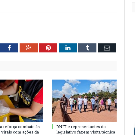
tter
Facebook
Google+
Pinterest
LinkedIn
Tumblr
Email
ra reforça combate às
DNIT e representantes do
s virais com ações da
legislativo fazem visita técnica