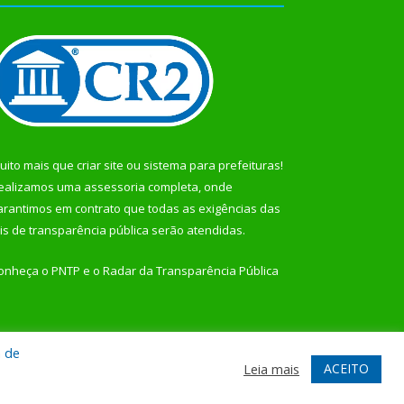
uito mais que
criar site
ou
sistema para prefeituras
!
ealizamos uma
assessoria
completa, onde
arantimos em contrato que todas as exigências das
eis de transparência pública
serão atendidas.
onheça o
PNTP
e o
Radar da Transparência Pública
a de
te
Acessar Área Administrativa
Acessar Webmail
ACEITO
Leia mais