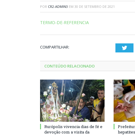
POR
CR2-ADMIN3
EM
30 DE SETEMBRO DE 2021
TERMO-DE-REFERENCIA
COMPARTILHAR:
Twi
CONTEÚDO RELACIONADO
Rurópolis vivencia dias de fé e
Prefeitu
devoção com a visita da
hepatite