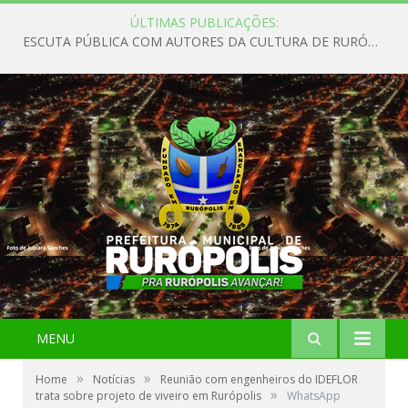
ÚLTIMAS PUBLICAÇÕES:
ESCUTA PÚBLICA COM AUTORES DA CULTURA DE RURÓPOLIS
MENU
»
»
Home
Notícias
Reunião com engenheiros do IDEFLOR
»
trata sobre projeto de viveiro em Rurópolis
WhatsApp