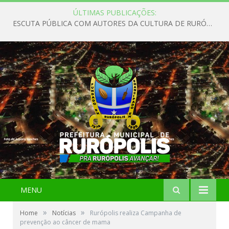
ÚLTIMAS PUBLICAÇÕES:
ESCUTA PÚBLICA COM AUTORES DA CULTURA DE RURÓPOLIS
MENU
»
»
Home
Notícias
Rurópolis realiza Campanha de
prevenção ao câncer de mama