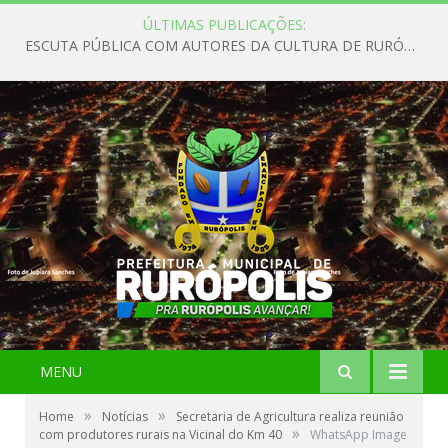
ÚLTIMAS PUBLICAÇÕES:
ESCUTA PÚBLICA COM AUTORES DA CULTURA DE RURÓPOLIS
MENU
»
»
Home
Notícias
Secretaria de Agricultura realiza reunião
»
com produtores rurais na Vicinal do Km 40
WhatsApp Image