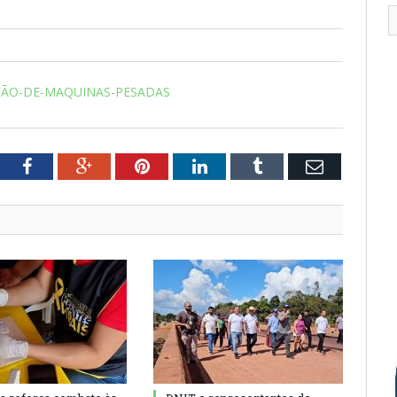
ÇÃO-DE-MAQUINAS-PESADAS
tter
Facebook
Google+
Pinterest
LinkedIn
Tumblr
Email