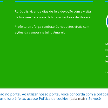
Rurópolis vivencia dias de fé e devoção com a visita
da Imagem Peregrina de Nossa Senhora de Nazaré
Prefeitura reforça combate às hepatites virais com
ações da campanha Julho Amarelo
M
R
g
l
C
 no portal. Ao utilizar nosso portal, você concorda com a polític
 de Rurópolis.
Mapa do Si
 isso é feito, acesse Política de cookies (
Leia mais
). Se você