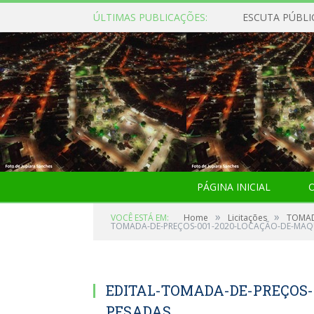
ÚLTIMAS PUBLICAÇÕES:
ESCUTA PÚBLI
PÁGINA INICIAL
O
»
»
VOCÊ ESTÁ EM:
Home
Licitações
TOMAD
TOMADA-DE-PREÇOS-001-2020-LOCAÇÃO-DE-MAQ
EDITAL-TOMADA-DE-PREÇOS-
PESADAS