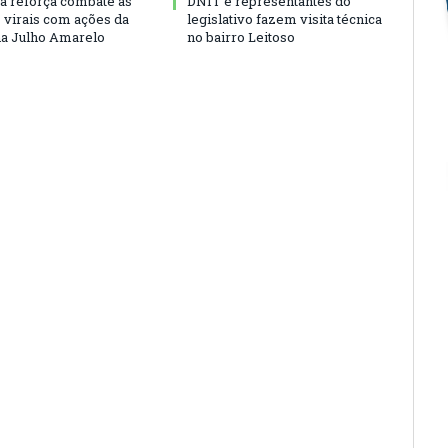
ra reforça combate às
DNIT e representantes do
s virais com ações da
legislativo fazem visita técnica
a Julho Amarelo
no bairro Leitoso