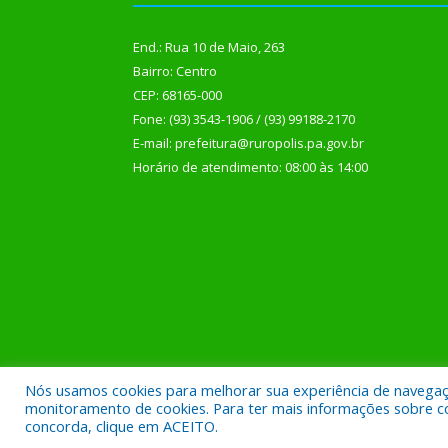
End.: Rua 10 de Maio, 263
Bairro: Centro
CEP: 68165-000
Fone: (93) 3543-1906 / (93) 99188-2170
E-mail: prefeitura@ruropolis.pa.gov.br
Horário de atendimento: 08:00 às 14:00
Nós usamos cookies para melhorar sua experiência de navegação
Todos os direitos reservados a Prefeitura Municipal
monitoramento de cookies. Para ter mais informações sobre como
concorda, clique em ACEITO.