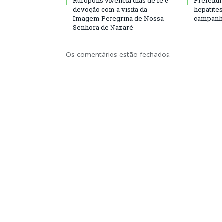
Rurópolis vivencia dias de fé e
Prefeitu
devoção com a visita da
hepatite
Imagem Peregrina de Nossa
campanh
Senhora de Nazaré
Os comentários estão fechados.