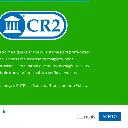
uito mais que
criar site
ou
sistema para prefeituras
!
ealizamos uma
assessoria
completa, onde
arantimos em contrato que todas as exigências das
eis de transparência pública
serão atendidas.
onheça o
PNTP
e o
Radar da Transparência Pública
a de
te
Acessar Área Administrativa
Acessar Webmail
ACEITO
Leia mais